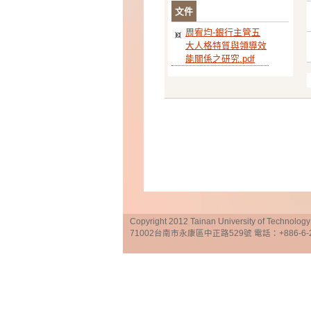
文件
周宥均-銀行主管五
大人格特質與領導效
能關係之研究.pdf
Copyright 2012 Tainan University of Te
71002台南市永康區中正路529號 電話：+886-6-25