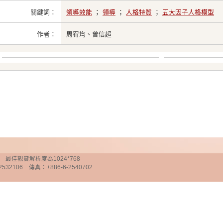
關鍵詞：
領導效能
；
領導
；
人格特質
；
五大因子人格模型
作者：
周宥均、曾信超
chnology 最佳觀賞解析度為1024*768
32106 傳真：+886-6-2540702