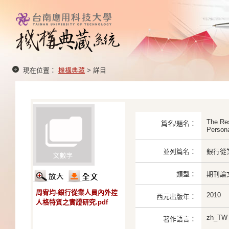
現在位置：
機構典藏
> 詳目
The Res
篇名/題名：
Persona
並列篇名：
銀行從
類型：
期刊論
周宥均-銀行從業人員內外控
2010
西元出版年：
人格特質之實證研究.pdf
zh_TW
著作語言：