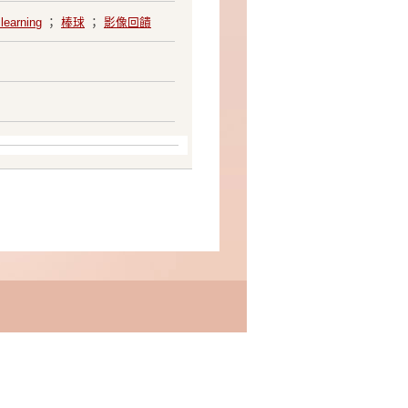
learning
；
棒球
；
影像回饋