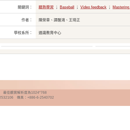
關鍵詞：
精熟學習
；
Baseball
；
Video feedback
；
Mastering 
作者：
陳榮章、譚醒鴻、王琦正
學校系所：
通識教育中心
chnology 最佳觀賞解析度為1024*768
32106 傳真：+886-6-2540702