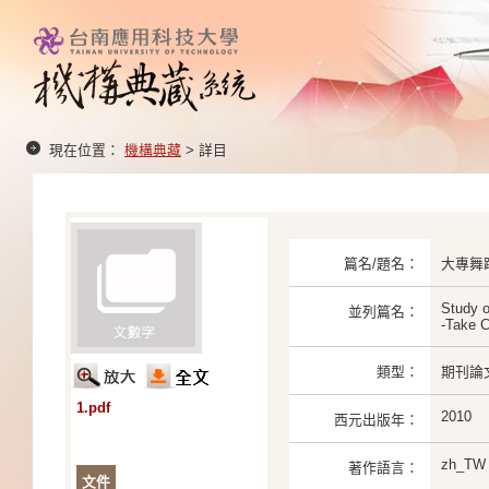
現在位置：
機構典藏
> 詳目
篇名/題名：
大專舞
Study o
並列篇名：
-Take 
類型：
期刊論
1.pdf
2010
西元出版年：
zh_TW
著作語言：
文件