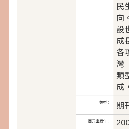
民
向
設
成
各
灣
類
成
類型：
期
20
西元出版年：