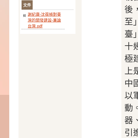
文件
後
謝紀康-沈葆楨對臺
至
灣的開發建設-兼論
台灣.pdf
臺
十
極
上
中
以
動
器
引