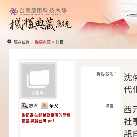
現在位置：
機構典藏
> 詳目
篇名/題名：
沈
代
摘要：
西元
謝紀康-沈葆楨對臺灣的開發
社
建設-兼論台灣.pdf
親