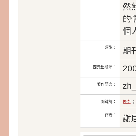
然
的
個
類型：
期
20
西元出版年：
zh
著作語言：
關鍵詞：
修憲
作者：
謝