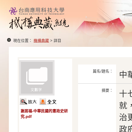
現在位置：
機構典藏
> 詳目
篇名/題名：
中
摘要：
十
就
謝居福-中華民國的憲政史研
治
究.pdf
政