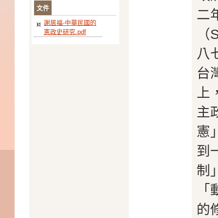
文件
二
謝居福-中華民國的
（S
憲政史研究.pdf
八
台
上
主
憲
到
制
「
的