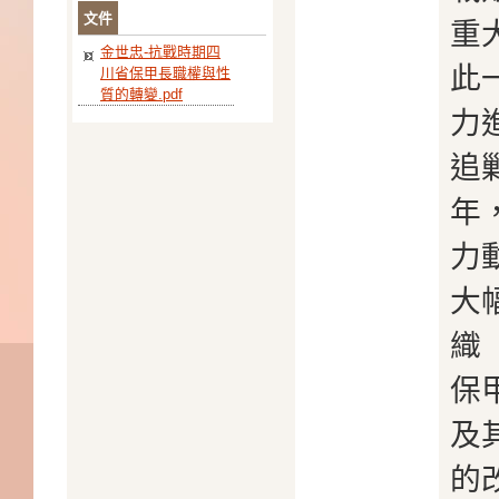
文件
重
金世忠-抗戰時期四
此
川省保甲長職權與性
質的轉變.pdf
力
追
年
力
大
織
保
及
的