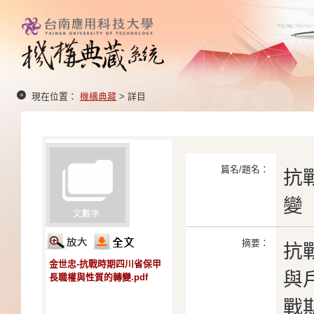
現在位置：
機構典藏
> 詳目
篇名/題名：
抗
變
摘要：
抗
金世忠-抗戰時期四川省保甲
與
長職權與性質的轉變.pdf
戰