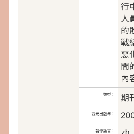
行
人
的
戰
惡
間
內
類型：
期
20
西元出版年：
zh
著作語言：