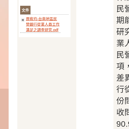
民
文件
期
周宥均-台南地區民
營銀行從業人員工作
研
滿足之調查研究.pdf
業
民
項
差
行
份
收
90