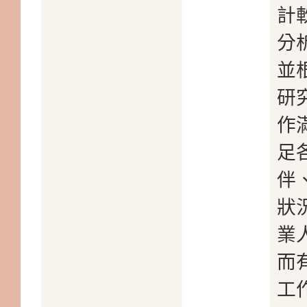
計
分
並
研
作
足
伴
狀
業
而
工