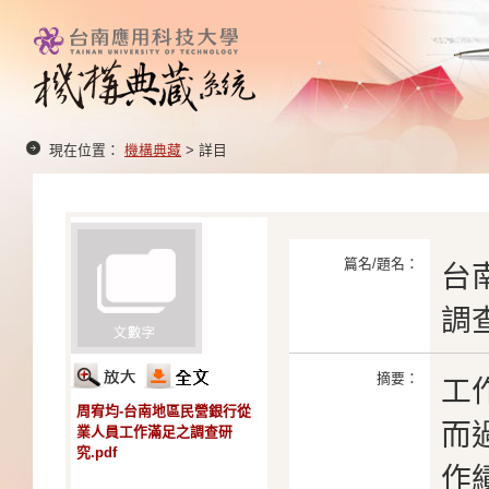
現在位置：
機構典藏
> 詳目
篇名/題名：
台
調
摘要：
工
周宥均-台南地區民營銀行從
而
業人員工作滿足之調查研
究.pdf
作