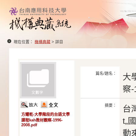
現在位置：
機構典藏
> 詳目
篇名/題名：
大
察-
摘要：
台灣
方耀乾-大學階段的台語文學
t
課程kah教材觀察-1996-
2008.pdf
動