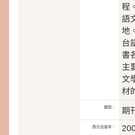
程
語
地
台
書
主
文
材
類型：
期
20
西元出版年：