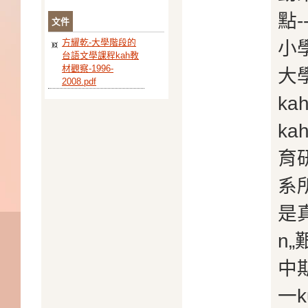
點
文件
方耀乾-大學階段的
小
台語文學課程kah教
材觀察-1996-
大
2008.pdf
k
k
育研
系
是真
n
中
一