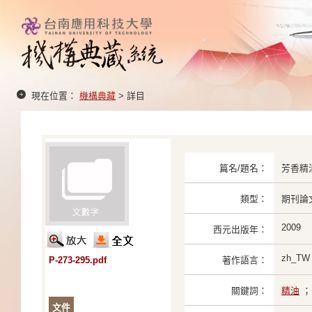
現在位置：
機構典藏
> 詳目
篇名/題名：
芳香精
類型：
期刊論
2009
西元出版年：
zh_TW
P-273-295.pdf
著作語言：
關鍵詞：
精油
文件