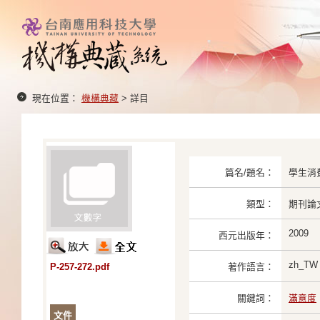
現在位置：
機構典藏
> 詳目
篇名/題名：
學生消
類型：
期刊論
2009
西元出版年：
zh_TW
P-257-272.pdf
著作語言：
關鍵詞：
滿意度
文件