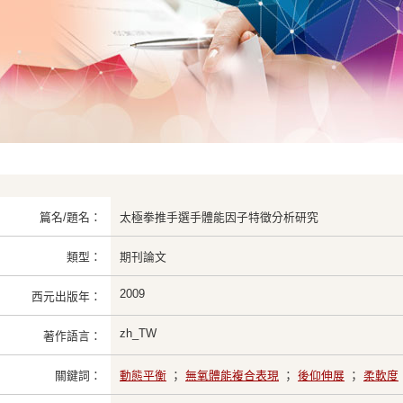
篇名/題名：
太極拳推手選手體能因子特徵分析研究
類型：
期刊論文
2009
西元出版年：
zh_TW
著作語言：
關鍵詞：
動態平衡
；
無氧體能複合表現
；
後仰伸展
；
柔軟度