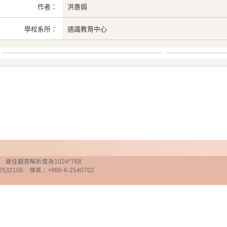
作者：
洪惠娟
學校系所：
通識教育中心
chnology 最佳觀賞解析度為1024*768
32106 傳真：+886-6-2540702