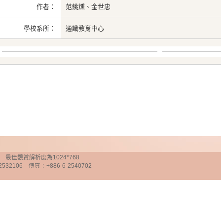
作者：
范銚燻、金世忠
學校系所：
通識教育中心
chnology 最佳觀賞解析度為1024*768
32106 傳真：+886-6-2540702