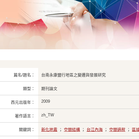
篇名/題名：
台南永康鹽行地區之變遷與發展研究
類型：
期刊論文
2009
西元出版年：
zh_TW
著作語言：
關鍵詞：
新化地震
；
空間結構
；
台江內海
；
空間過程
；
區