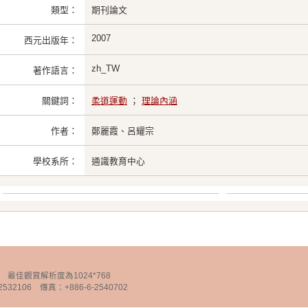
類型：
期刊論文
2007
西元出版年：
zh_TW
著作語言：
關鍵詞：
柔道運動
；
理論內涵
作者：
鄭麗霞、呂耀宗
學校系所：
通識教育中心
chnology 最佳觀賞解析度為1024*768
32106 傳真：+886-6-2540702