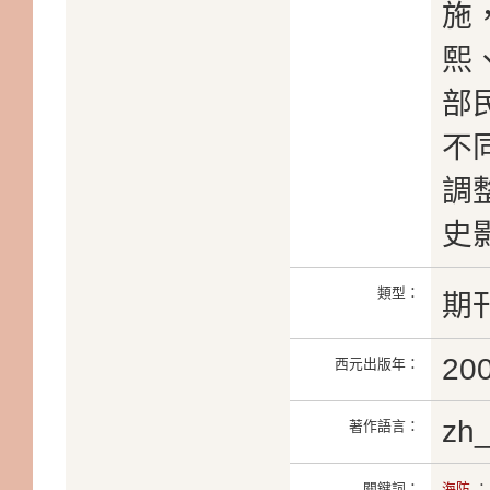
施
熙
部
不
調
史
類型：
期
20
西元出版年：
zh
著作語言：
關鍵詞：
海防