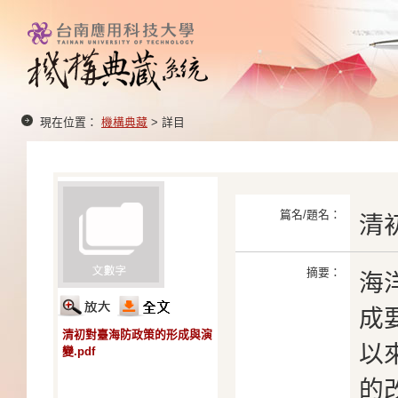
現在位置：
機構典藏
> 詳目
篇名/題名：
清
摘要：
海
成
清初對臺海防政策的形成與演
以
變.pdf
的