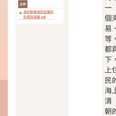
文件
一
清初對臺海防政策的
個
形成與演變.pdf
易
等
都
下
上
民
海
清
朝