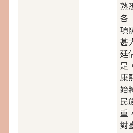
熟
各
項
甚
廷
足
康
始
民
重
對