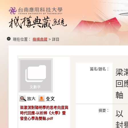
現在位置：
機構典藏
> 詳目
篇名/題名：
梁
回
軸
梁漱溟對陽明學的思考向度與
摘要：
以
時代回應-以析辨《大學》暨
發皇心學為雙軸.pdf
封