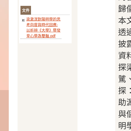
歸
文件
本
梁漱溟對陽明學的思
考向度與時代回應-
透
以析辨《大學》暨發
皇心學為雙軸.pdf
披
資
探
騭
探
助
與
明