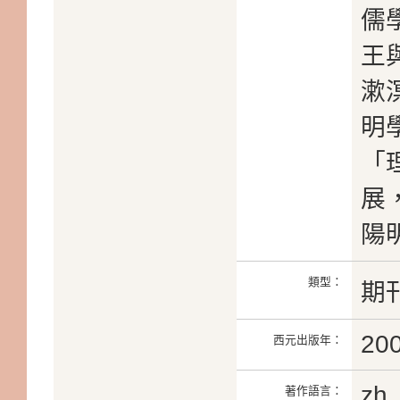
儒
王
漱
明
「
展
陽
類型：
期
20
西元出版年：
zh
著作語言：