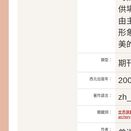
供
由
形
美
類型：
期
20
西元出版年：
zh
著作語言：
關鍵詞：
世界運
archery
作者：