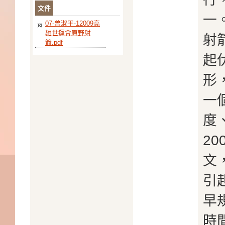
文件
一
07-曾淑平-12009高
雄世運會原野射
射
箭.pdf
起
形
一
度
2
文
引
早
時