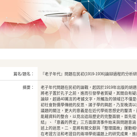
篇名/題名：
『老子年代』問題在民初(1919-1936)論辯過程的分析
摘要：
老子年代問題在民初的論戰，起因於1919年出版的胡
將老子置於孔子之前，進而引發學者質疑，其間自有疑
論辯，超過40萬言的考據文字，所觸及的領域已不僅
初社會對儒學傳統的反思、諸子學的興起，乃至晚清以
議題的關注，更大的意義是在近代學術思想史的釐清，
能藉資料的整合，以見出這段歷史的完整面貌。首先從
結」、「意義的界定」三方面廓清事件始末與問題意涵
述上的迷思。二、是將有關文獻與「整理國故」運動相
在考證方法和考證目的兩項學術議題上的研究成果，進