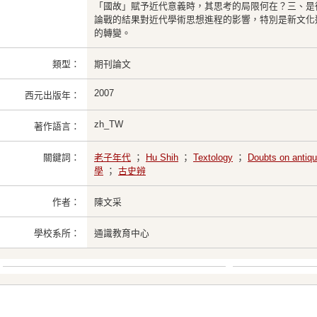
「國故」賦予近代意義時，其思考的局限何在？三、是
論戰的結果對近代學術思想進程的影響，特別是新文化
的轉變。
類型：
期刊論文
2007
西元出版年：
zh_TW
著作語言：
關鍵詞：
老子年代
；
Hu Shih
；
Textology
；
Doubts on antiqu
學
；
古史辨
作者：
陳文采
學校系所：
通識教育中心