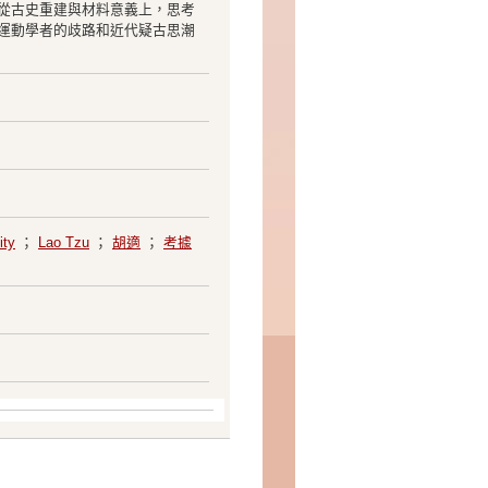
從古史重建與材料意義上，思考
運動學者的歧路和近代疑古思潮
ity
；
Lao Tzu
；
胡適
；
考據