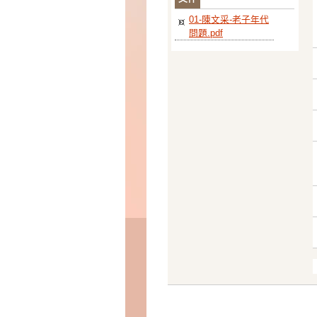
01-陳文采-老子年代
問題.pdf