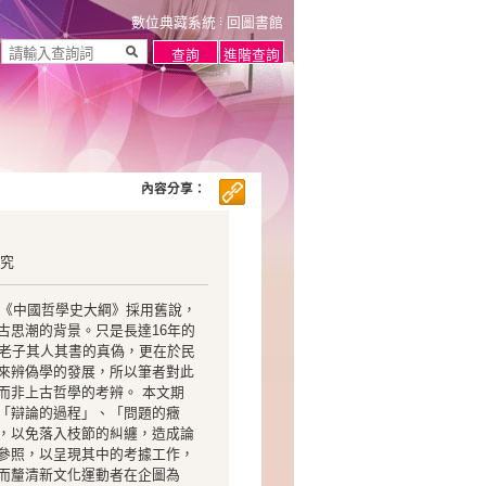
數位典藏系統
回圖書館
內容分享：
研究
適《中國哲學史大綱》採用舊說，
古思潮的背景。只是長達16年的
是老子其人其書的真偽，更在於民
來辨偽學的發展，所以筆者對此
而非上古哲學的考辨。 本文期
「辯論的過程」、「問題的癥
，以免落入枝節的糾纏，造成論
參照，以呈現其中的考據工作，
而釐清新文化運動者在企圖為