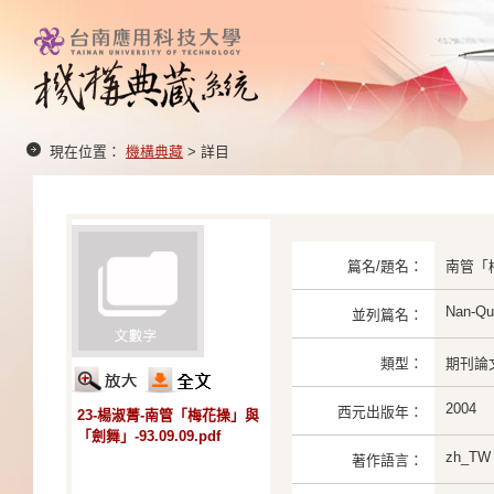
現在位置：
機構典藏
> 詳目
篇名/題名：
南管「
Nan-Qu
並列篇名：
類型：
期刊論
2004
西元出版年：
23-楊淑菁-南管「梅花操」與
「劍舞」-93.09.09.pdf
zh_TW
著作語言：