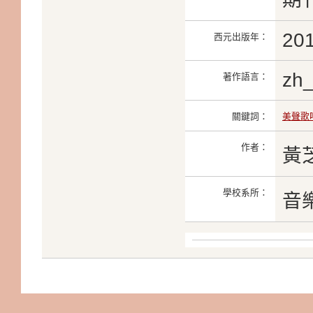
20
西元出版年：
zh
著作語言：
關鍵詞：
美聲歌
作者：
黃
學校系所：
音