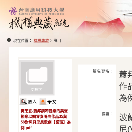
現在位置：
機構典藏
> 詳目
篇名/題名：
蕭
作
為
黃芝宜-蕭邦鋼琴音樂的美聲
摘要：
波
觀察以鋼琴奏鳴曲作品35與
58對照貝里尼歌劇【諾瑪】為
尼(
例.pdf