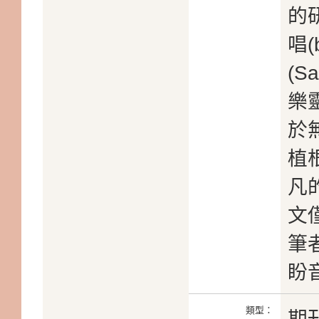
的
唱(
(S
樂
於
植
凡
文
筆
盼
類型：
期