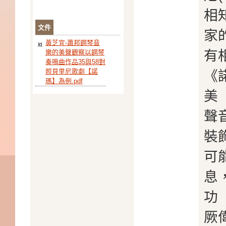
相
文件
家
黃芝宜-蕭邦鋼琴音
有
樂的美聲觀察以鋼琴
奏鳴曲作品35與58對
照貝里尼歌劇【諾
《
瑪】為例.pdf
美
聲
裝
可
息
功
厥偉