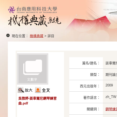
現在位置：
機構典藏
> 詳目
篇名/題名：
談車爾
類型：
期刊論
2009
西元出版年：
zh_TW
著作語言：
吳雅婷-談車爾尼鋼琴練習
曲.pdf
關鍵詞：
鋼琴練