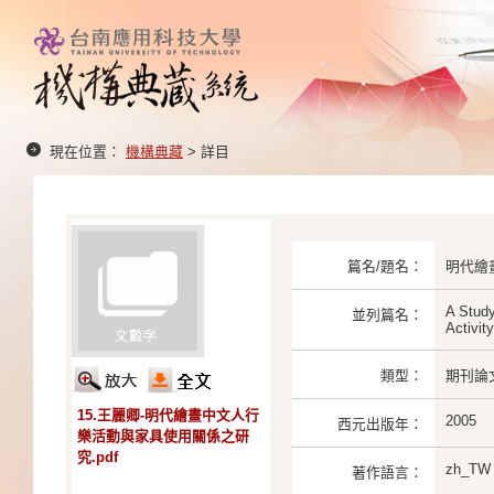
現在位置：
機構典藏
> 詳目
篇名/題名：
明代繪
A Study
並列篇名：
Activit
類型：
期刊論
15.王麗卿-明代繪畫中文人行
2005
西元出版年：
樂活動與家具使用關係之研
究.pdf
zh_TW
著作語言：