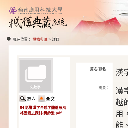
現在位置：
機構典藏
> 詳目
篇名/題名：
漢
摘要：
漢
越
04-影響漢字合成字體造形風
用
格因素之探討-黃鈴池.pdf
能