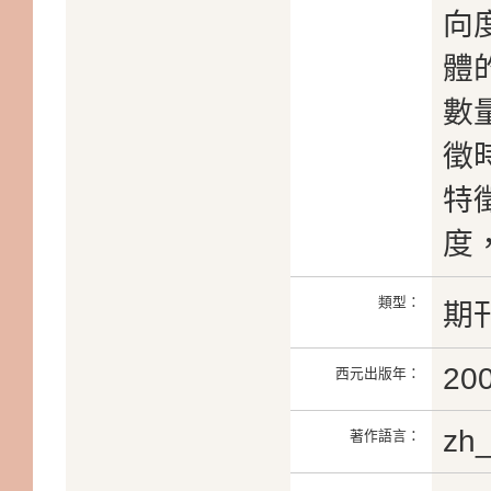
向
體
數
徵
特
度
類型：
期
20
西元出版年：
zh
著作語言：