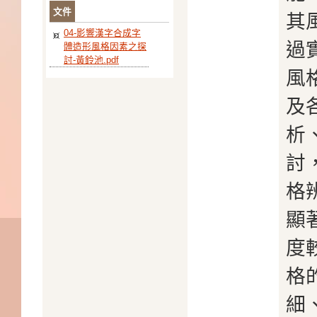
文件
其
04-影響漢字合成字
過
體造形風格因素之探
討-黃鈴池.pdf
風
及
析
討
格
顯
度
格
細