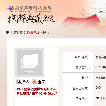
現在位置：
機構典藏
> 詳目
篇名/題名：
視覺圖
A Study
並列篇名：
類型：
期刊論
2004
西元出版年：
19-王藍亭-視覺圖像的類型與
再認記憶之研究-93.09.08.pdf
zh_TW
著作語言：