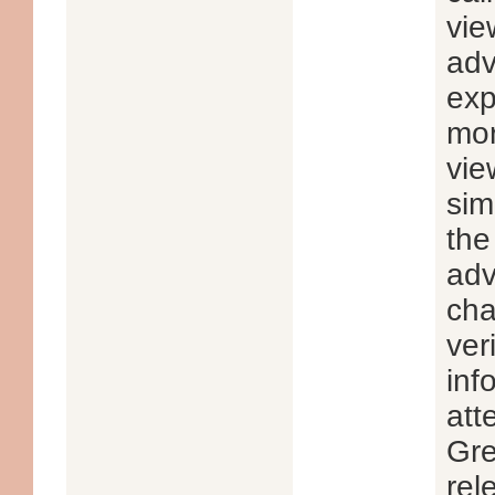
vie
adv
exp
mor
vie
sim
the
adv
cha
ver
inf
att
Gre
rel