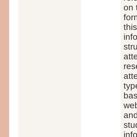
on 
for
thi
inf
str
att
res
att
typ
bas
web
and
stu
inf