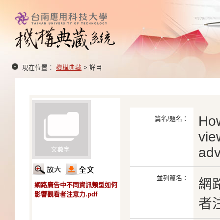
現在位置：
機構典藏
> 詳目
How
篇名/題名：
vie
adv
並列篇名：
網
網路廣告中不同資訊類型如何
影響觀看者注意力.pdf
者