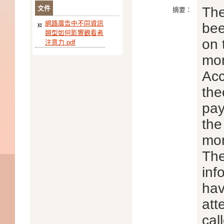
文件
The
摘要：
網路廣告中不同資訊
bee
類型如何影響觀看者
on 
注意力.pdf
mor
Acc
the
pay
the
mor
The
inf
hav
att
cal