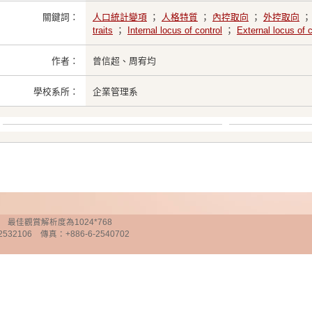
關鍵詞：
人口統計變項
；
人格特質
；
內控取向
；
外控取向
traits
；
Internal locus of control
；
External locus of c
作者：
曾信超、周宥均
學校系所：
企業管理系
chnology 最佳觀賞解析度為1024*768
32106 傳真：+886-6-2540702