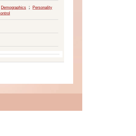
；
Demographics
；
Personality
ontrol