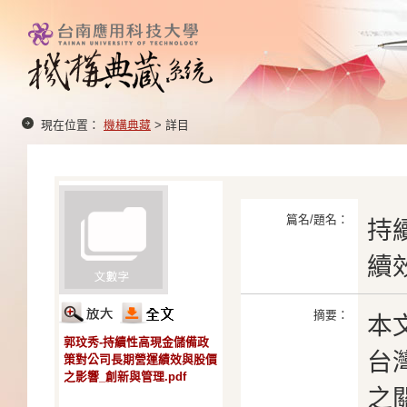
現在位置：
機構典藏
> 詳目
篇名/題名：
持
續
摘要：
本
郭玟秀-持續性高現金儲備政
台
策對公司長期營運績效與股價
之影響_創新與管理.pdf
之