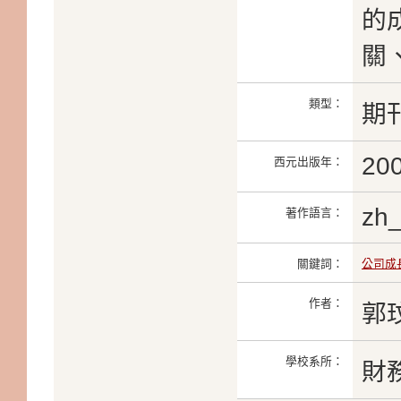
的
關
類型：
期
20
西元出版年：
zh
著作語言：
關鍵詞：
公司成
作者：
郭
學校系所：
財