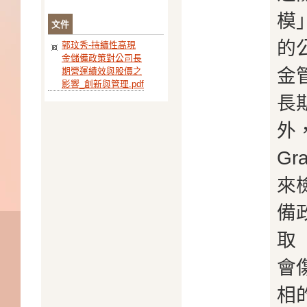
模
文件
的
郭玟秀-持續性高現
金儲備政策對公司長
金
期營運績效與股價之
影響_創新與管理.pdf
長
外，
Gr
來
備
取
會
相