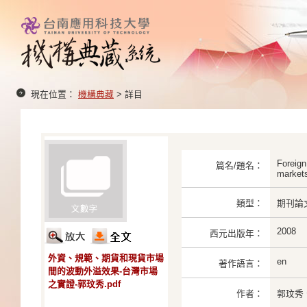
現在位置：
機構典藏
> 詳目
Foreign
篇名/題名：
market
類型：
期刊論
2008
西元出版年：
外資、規範、期貨和現貨市場
en
著作語言：
間的波動外溢效果-台灣市場
之實證-郭玟秀.pdf
作者：
郭玟秀、W