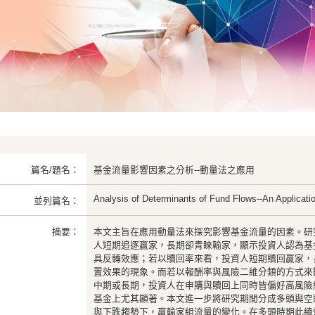
篇名/題名：
基金流量影響因素之分析--動量法之應用
Analysis of Determinants of Fund Flows--An Applica
並列篇名：
摘要：
本文主旨在應用動量法來探究影響基金流量的因素。研
人短期追逐贏家，長期卻青睞輸家，顯示投資人認為基
具反轉效應；若以贖回率來看，投資人短期贖回贏家，
置效果的現象。而若以報酬率與風險二維分類的方式來
中期或長期，投資人在申購與贖回上同時皆偏好高風險
基金上尤其顯著。本文進一步將研究期間分成多頭與空
與下跌趨勢下，贏輸家組流量的變化。在多頭時期此績