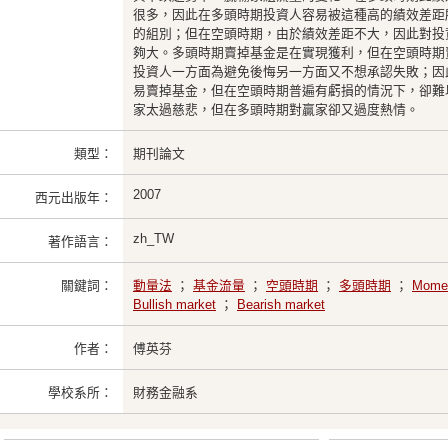
很多，因此在多頭時期投資人容易被這種高的績效差距
的組別；但在空頭時期，由於績效差距不大，因此對投
夠大。多頭時期賣掉基金是在實現獲利，但在空頭時期
投資人一方面為避免後悔另一方面又不想承認失敗；因
易賣掉基金，但在空頭時期普遍有虧損的情況下，卻難
家太過慈悲，但在多頭時期對贏家卻又過度熱情。
類型：
期刊論文
2007
西元出版年：
zh_TW
著作語言：
關鍵詞：
動量法
；
基金流量
；
空頭時期
；
多頭時期
；
Mome
Bullish market
；
Bearish market
作者：
傅英芬
學校系所：
財務金融系