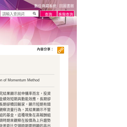
數位典藏系統
回圖書館
內容分享：
tion of Momentum Method
究結果顯示就申購率而言，投資
金績效短期具動能效應，長期卻
長期卻贖回輸家，顯示短期有錯
觀察流量行為，其結果顯示不管
組的基金，這種現象在高報酬組
頭時期來觀察在股價為上升趨勢
效差距比空頭時期要明顯的高出