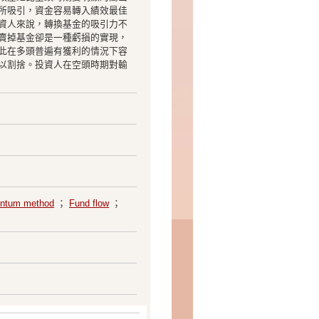
所吸引，資金容易轉入績效最佳
資人來說，轉換基金的吸引力不
賣掉基金卻是一種虧損的實現，
此在多頭普遍有獲利的情況下容
以割捨。投資人在空頭時期對輸
ntum method
；
Fund flow
；