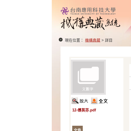
現在位置：
機構典藏
> 詳目
12-傅英芬.pdf
文件