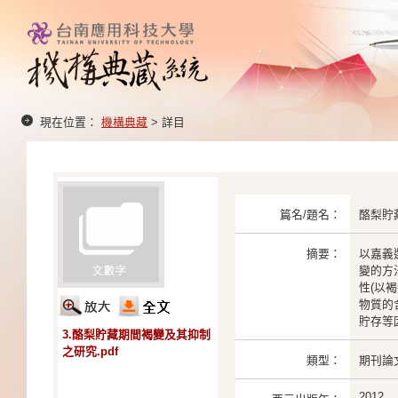
現在位置：
機構典藏
> 詳目
篇名/題名：
酪梨貯
摘要：
以嘉義
變的方法
性(以
物質的
貯存等
3.酪梨貯藏期間褐變及其抑制
之研究.pdf
類型：
期刊論
2012