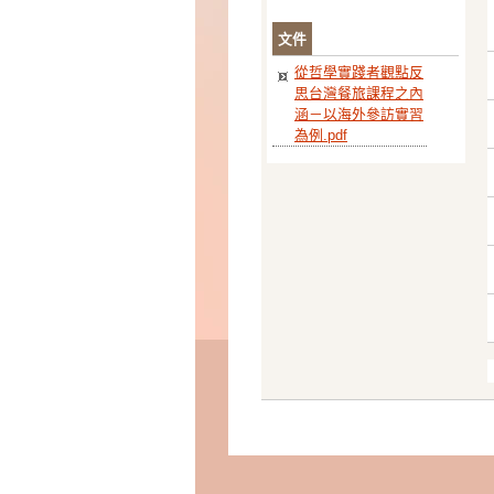
文件
從哲學實踐者觀點反
思台灣餐旅課程之內
涵－以海外參訪實習
為例.pdf