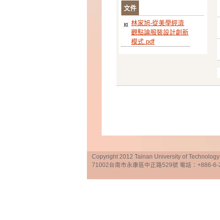
文件
林家旭-從美學經濟
觀點論服裝設計創新
模式.pdf
Copyright 2012 Tainan University of Te
71002台南市永康區中正路529號 電話：+886-6-25