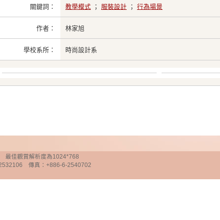
關鍵詞：
教學模式
；
服裝設計
；
行為場景
作者：
林家旭
學校系所：
時尚設計系
chnology 最佳觀賞解析度為1024*768
32106 傳真：+886-6-2540702