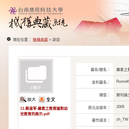
現在位置：
機構典藏
> 詳目
篇名/題名：
羅素之
Russell
並列篇名：
類型：
期刊論
2005
西元出版年：
11.蔡淑苓-羅素之教育論對幼
兒教育的啟示.pdf
zh_TW
著作語言：