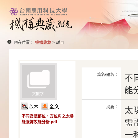
現在位置：
機構典藏
> 詳目
篇名/題名：
不
能
摘要：
太
不同安裝部位、方位角之太陽
需
能服飾效能分析.pdf
一