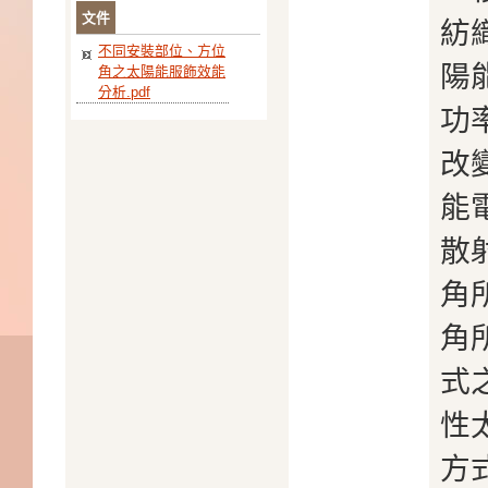
文件
紡
不同安裝部位、方位
陽
角之太陽能服飾效能
分析.pdf
功
改
能
散
角
角
式
性
方