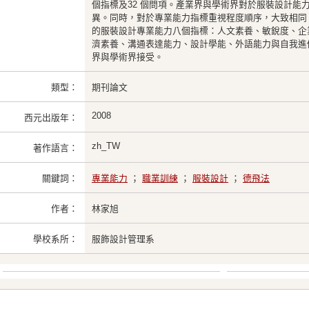
個指標及32 個問項。產業界與學術界對於服裝設計能
異。同時，對於專業能力指標重視程度順序，大致相同
的服裝設計專業能力八個指標：人文素養、敏銳度、企
濟素養、溝通表達能力、設計學能、外語能力與自我進
界與學術界接受。
類型：
期刊論文
2008
西元出版年：
zh_TW
著作語言：
關鍵詞：
專業能力
；
職業訓練
；
服裝設計
；
德飛法
作者：
林家旭
學校系所：
服飾設計管理系