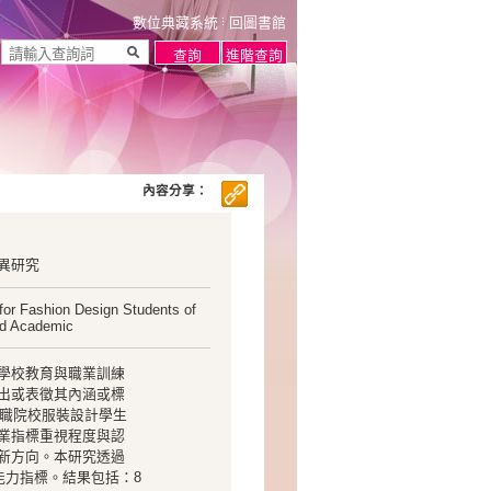
數位典藏系統
回圖書館
內容分享：
異研究
for Fashion Design Students of
and Academic
學校教育與職業訓練
出或表徵其內涵或標
技職院校服裝設計學生
業指標重視程度與認
新方向。本研究透過
設計能力指標。結果包括：8