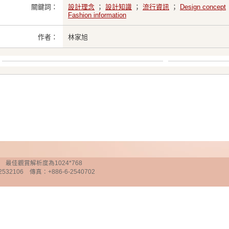
關鍵詞：
設計理念
；
設計知識
；
流行資訊
；
Design concept
Fashion information
作者：
林家旭
chnology 最佳觀賞解析度為1024*768
32106 傳真：+886-6-2540702