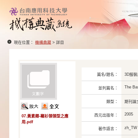
現在位置：
機構典藏
> 詳目
篇名/題名：
3D服
The Bas
並列篇名：
類型：
期刊論
2005
西元出版年：
07.黃素卿-襯衫領領型之應
用.pdf
zh_TW
著作語言：