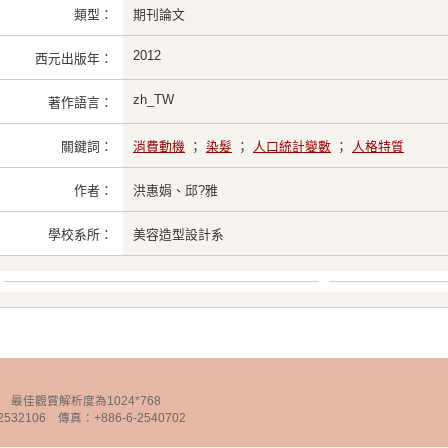
類型：
期刊論文
2012
西元出版年：
zh_TW
著作語言：
關鍵詞：
消費動機
；
染髮
；
人口統計變數
；
人格特質
作者：
洪惠娟、邱?雅
學校系所：
美容造型設計系
chnology 最佳觀賞解析度為1024*768
32106 傳真：+886-6-2540702