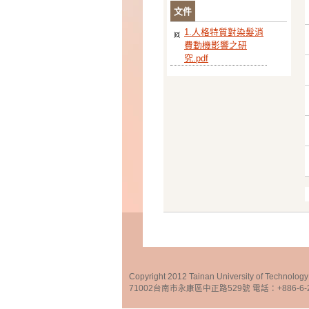
文件
1.人格特質對染髮消
費動機影響之研
究.pdf
Copyright 2012 Tainan University of Te
71002台南市永康區中正路529號 電話：+886-6-25