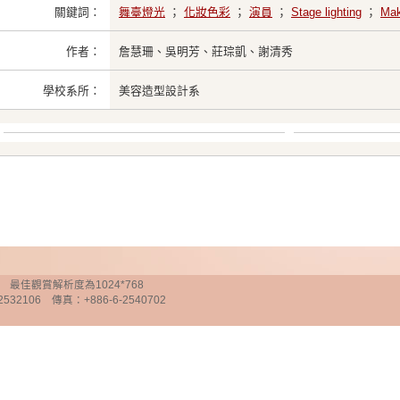
關鍵詞：
舞臺燈光
；
化妝色彩
；
演員
；
Stage lighting
；
Mak
作者：
詹慧珊、吳明芳、莊琮凱、謝清秀
學校系所：
美容造型設計系
chnology 最佳觀賞解析度為1024*768
32106 傳真：+886-6-2540702