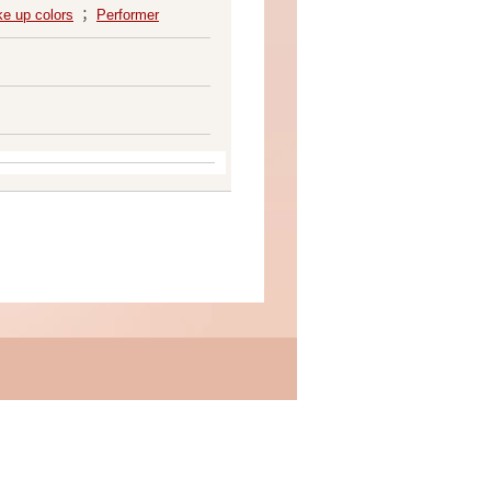
e up colors
；
Performer