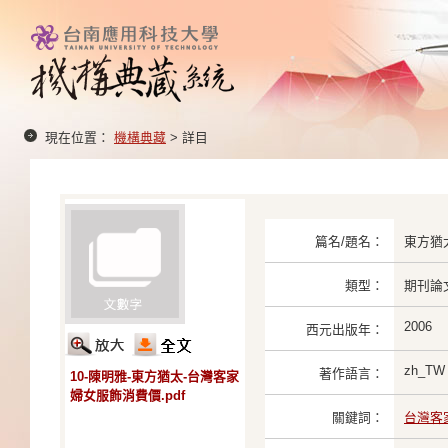
現在位置：
機構典藏
> 詳目
篇名/題名：
東方猶
類型：
期刊論
2006
西元出版年：
zh_TW
著作語言：
10-陳明雅-東方猶太-台灣客家
婦女服飾消費價.pdf
關鍵詞：
台灣客