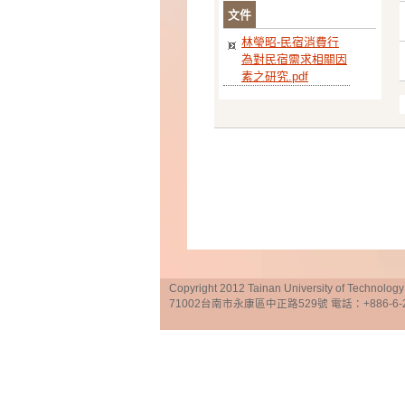
文件
林瑩昭-民宿消費行
為對民宿需求相關因
素之研究.pdf
Copyright 2012 Tainan University of Te
71002台南市永康區中正路529號 電話：+886-6-25