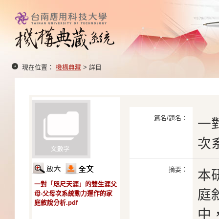
現在位置：
機構典藏
> 詳目
篇名/題名：
一
次
摘要：
本
一對「咫尺天涯」的雙生涯父
庭
母-父母次系統動力運作的家
庭敘說分析.pdf
中