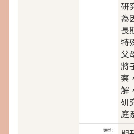
研
為
長
特
父
將
察
解
研
庭
類型：
期