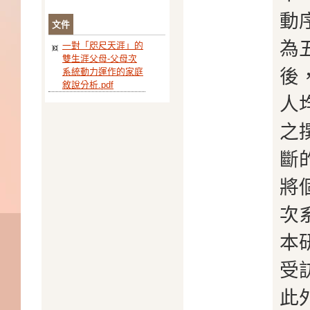
動
文件
為
一對「咫尺天涯」的
雙生涯父母-父母次
後
系統動力運作的家庭
敘說分析.pdf
人
之
斷
將
次
本
受
此