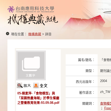
現在位置：
機構典藏
> 詳目
篇名/題名：
「食物
類型：
期刊論
2004
西元出版年：
zh_TW
著作語言：
05-陳素萍-「食物模型」與
「菜餚熱量海報」於學生餐廳
之營養教育效果-93.09.08.pdf
關鍵詞：
食物模
；
Foo