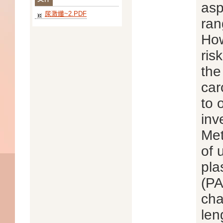
asp
尿激纖~2.PDF
ran
How
ris
the
car
to 
inv
Met
of 
pla
(PA
cha
len