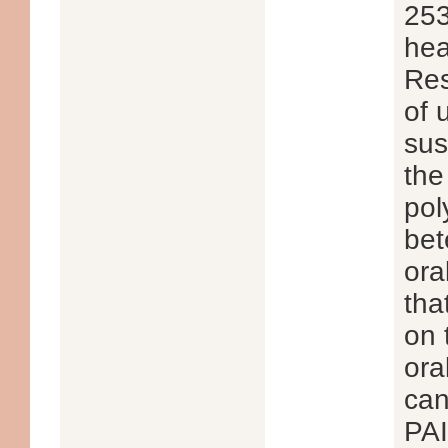
253
hea
Res
of 
sus
the
pol
bet
ora
tha
on 
ora
can
PAI