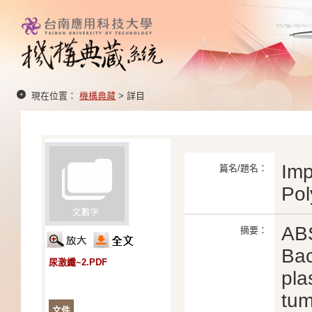
現在位置：
機構典藏
> 詳目
Imp
篇名/題名：
Pol
AB
摘要：
Bac
尿激纖~2.PDF
pla
tum
文件