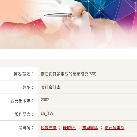
篇名/題名：
鑽石與其多重態的高壓研究(3/3)
類型：
國科會計畫
2002
西元出版年：
zh_TW
著作語言：
關鍵詞：
拉曼光譜
；
6H鑽石
；
布里圓區
；
鑽石多重態