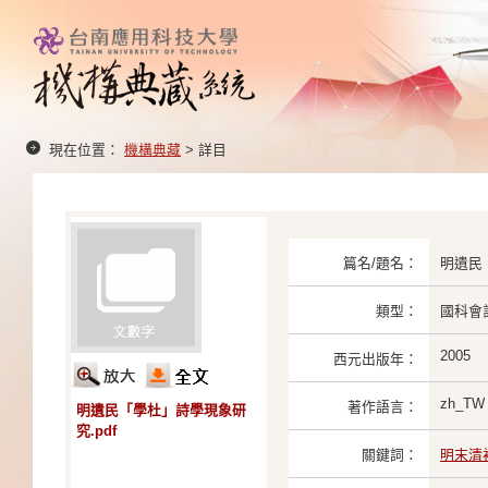
現在位置：
機構典藏
> 詳目
篇名/題名：
明遺民
類型：
國科會
2005
西元出版年：
zh_TW
著作語言：
明遺民「學杜」詩學現象研
究.pdf
關鍵詞：
明末清