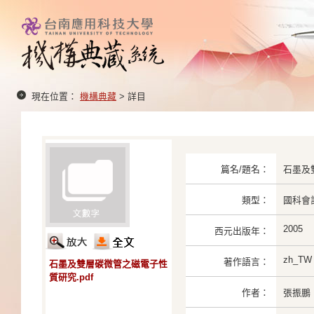
現在位置：
機構典藏
> 詳目
篇名/題名：
石墨及
類型：
國科會
2005
西元出版年：
zh_TW
著作語言：
石墨及雙層碳微管之磁電子性
質研究.pdf
作者：
張振鵬