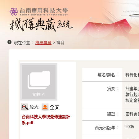
現在位置：
機構典藏
> 詳目
篇名/題名：
科普化
摘要：
計畫年度
執行起迄：
核定金額：
類型：
國科會
台南科技大學視覺傳達設計
系.pdf
2005
西元出版年：