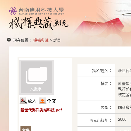
現在位置：
機構典藏
> 詳目
篇名/題名：
新世代
摘要：
計畫年度
執行起迄：
核定金額：
類型：
國科會
新世代海洋尖端科技.pdf
2006
西元出版年：
文件