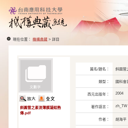
現在位置：
機構典藏
> 詳目
篇名/題名：
斜圓管
類型：
國科會
2004
西元出版年：
zh_TW
著作語言：
斜圓管之紊流薄膜凝結熱
傳.pdf
作者：
胡海平